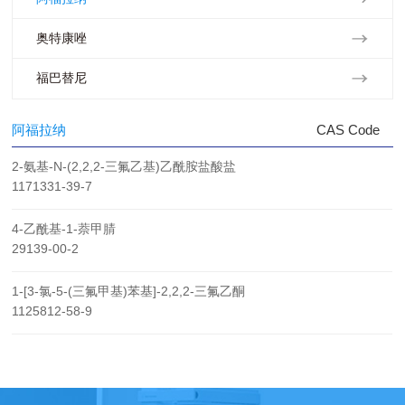
奥特康唑
福巴替尼
阿福拉纳
CAS Code
2-氨基-N-(2,2,2-三氟乙基)乙酰胺盐酸盐
1171331-39-7
4-乙酰基-1-萘甲腈
29139-00-2
1-[3-氯-5-(三氟甲基)苯基]-2,2,2-三氟乙酮
1125812-58-9