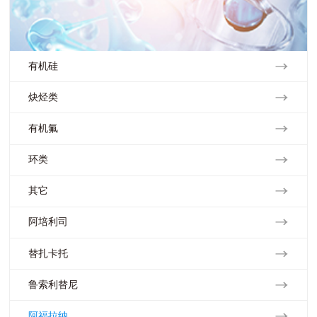
有机硅
炔烃类
有机氟
环类
其它
阿培利司
替扎卡托
鲁索利替尼
阿福拉纳