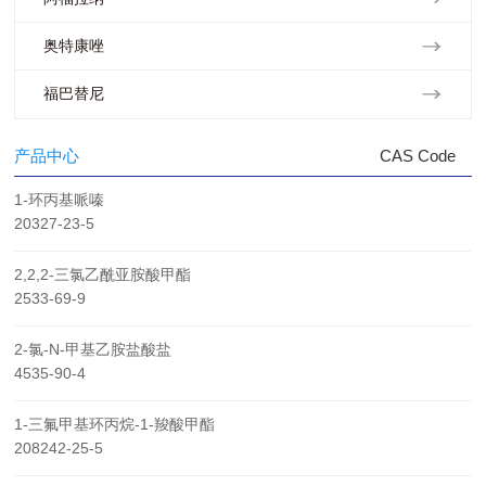
奥特康唑
福巴替尼
产品中心
CAS Code
1-环丙基哌嗪
20327-23-5
2,2,2-三氯乙酰亚胺酸甲酯
2533-69-9
2-氯-N-甲基乙胺盐酸盐
4535-90-4
1-三氟甲基环丙烷-1-羧酸甲酯
208242-25-5