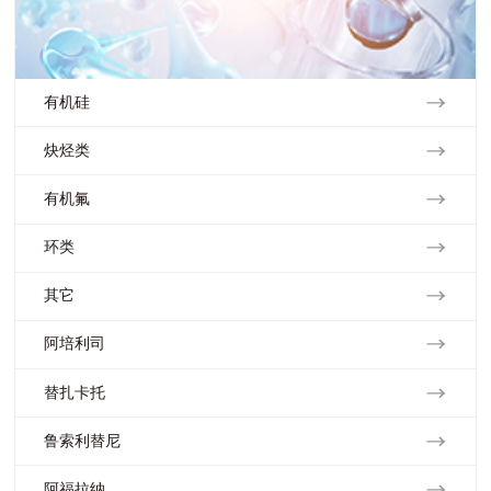
有机硅
炔烃类
有机氟
环类
其它
阿培利司
替扎卡托
鲁索利替尼
阿福拉纳