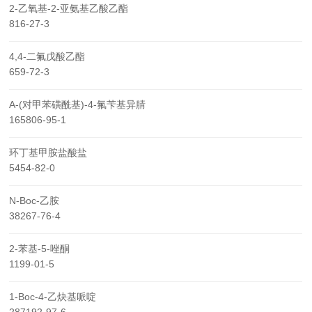
2-乙氧基-2-亚氨基乙酸乙酯
816-27-3
4,4-二氟戊酸乙酯
659-72-3
Α-(对甲苯磺酰基)-4-氟苄基异腈
165806-95-1
环丁基甲胺盐酸盐
5454-82-0
N-Boc-乙胺
38267-76-4
2-苯基-5-唑酮
1199-01-5
1-Boc-4-乙炔基哌啶